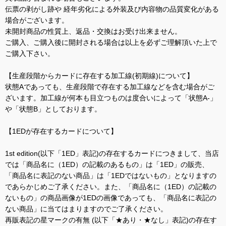
伝票の剥がし跡や 経年劣化による外装及び内容物の品質変化がある
場合がございます。
未開封商品の性質上、返品・交換はお受け出来ません。
ご購入、ご購入後に開封される場合は以上を必ずご理解頂いた上で
ご購入下さい。
【生産段階からカードに存在する加工線(初期線)について】
状態Aであっても、生産段階で存在する加工線などを含む場合がご
ざいます。加工線が何本も目立つものは度合いによって「状態A-」
や「状態B」としております。
【1EDが存在するカードについて】
1st edition(以下「1ED」表記)の存在するカードにつきまして、当店
では「商品名に（1ED）の記載のあるもの」は「1ED」の販売、
「商品名に表記のない商品」は「1EDではないもの」となりますの
であらかじめご了承ください。また、「商品名に（1ED）の記載の
ないもの」の商品画像が1EDの画像であっても、「商品名に表記の
ない商品」に当てはまりますのでご了承ください。
再販表記の星マークの有無 (以下「★あり・★なし」表記)の存在す