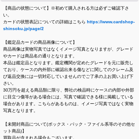
【商品の状態について】※初めて購入される方は必ずご確認下さ
い。
カードの状態表記についての詳細はこちら
https://www.cardshop-
shinsoku.jp/page/2
【鑑定品カードの商品画像について】
商品画像は実物写真ではなくイメージ写真となりますが、グレード
やカードは商品名の通りとなります。
本品は鑑定品となります。鑑定機関が定めたグレードを元に販売し
ており、ケースの内外部に確認出来る傷などに関してのクレーム及
び返品交換には一切対応していませんのでご了承の上お買い上げ下
さい。
30万円を超える商品類に限り、弊社の検品時にケースの内部や外部
に目立つ傷等がある場合には、写真で確認できる様に掲載している
場合があります。こちらがあるものは、イメージ写真ではなく実物
写真となります。
【未開封商品について(ボックス・パック・ファイル系等のその他セ
ット商品)】
買取品が含まれる場合もございます。