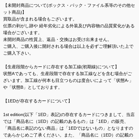
【未開封商品について(ボックス・パック・ファイル系等のその他セ
ット商品)】
買取品が含まれる場合もございます。
伝票の剥がし跡や 経年劣化による外装及び内容物の品質変化がある
場合がございます。
未開封商品の性質上、返品・交換はお受け出来ません。
ご購入、ご購入後に開封される場合は以上を必ずご理解頂いた上で
ご購入下さい。
【生産段階からカードに存在する加工線(初期線)について】
状態Aであっても、生産段階で存在する加工線などを含む場合がご
ざいます。加工線が何本も目立つものは度合いによって「状態A-」
や「状態B」としております。
【1EDが存在するカードについて】
1st edition(以下「1ED」表記)の存在するカードにつきまして、当店
では「商品名に（1ED）の記載のあるもの」は「1ED」の販売、
「商品名に表記のない商品」は「1EDではないもの」となりますの
であらかじめご了承ください。また、「商品名に（1ED）の記載の