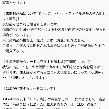
写真となります。
【未開封商品について(ボックス・パック・ファイル系等のその他セ
ット商品)】
買取品が含まれる場合もございます。
伝票の剥がし跡や 経年劣化による外装及び内容物の品質変化がある
場合がございます。
未開封商品の性質上、返品・交換はお受け出来ません。
ご購入、ご購入後に開封される場合は以上を必ずご理解頂いた上で
ご購入下さい。
【生産段階からカードに存在する加工線(初期線)について】
状態Aであっても、生産段階で存在する加工線などを含む場合がご
ざいます。加工線が何本も目立つものは度合いによって「状態A-」
や「状態B」としております。
【1EDが存在するカードについて】
1st edition(以下「1ED」表記)の存在するカードにつきまして、当店
では「商品名に（1ED）の記載のあるもの」は「1ED」の販売、