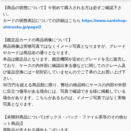
【商品の状態について】※初めて購入される方は必ずご確認下さ
い。
カードの状態表記についての詳細はこちら
https://www.cardshop-
shinsoku.jp/page/2
【鑑定品カードの商品画像について】
商品画像は実物写真ではなくイメージ写真となりますが、グレード
やカードは商品名の通りとなります。
本品は鑑定品となります。鑑定機関が定めたグレードを元に販売し
ており、ケースの内外部に確認出来る傷などに関してのクレーム及
び返品交換には一切対応していませんのでご了承の上お買い上げ下
さい。
30万円を超える商品類に限り、弊社の検品時にケースの内部や外部
に目立つ傷等がある場合には、写真で確認できる様に掲載している
場合があります。こちらがあるものは、イメージ写真ではなく実物
写真となります。
【未開封商品について(ボックス・パック・ファイル系等のその他セ
ット商品)】
買取品が含まれる場合もございます。