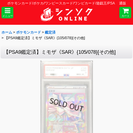
ポケモンカード/ポケカ/ワンピースカード/ワンピカード/遊戯王/PSA 通販
メニュー
カート
ホーム
>
ポケモンカード
>
鑑定済
>
【PSA9鑑定済】ミモザ《SAR》{105/078}[その他]
【PSA9鑑定済】ミモザ《SAR》{105/078}[その他]