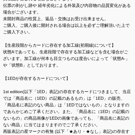
伝票の剥がし跡や 経年劣化による外装及び内容物の品質変化がある
場合がございます。
未開封商品の性質上、返品・交換はお受け出来ません。
ご購入、ご購入後に開封される場合は以上を必ずご理解頂いた上で
ご購入下さい。
【生産段階からカードに存在する加工線(初期線)について】
状態Aであっても、生産段階で存在する加工線などを含む場合がご
ざいます。加工線が何本も目立つものは度合いによって「状態A-」
や「状態B」としております。
【1EDが存在するカードについて】
1st edition(以下「1ED」表記)の存在するカードにつきまして、当店
では「商品名に（1ED）の記載のあるもの」は「1ED」の販売、
「商品名に表記のない商品」は「1EDではないもの」となりますの
であらかじめご了承ください。また、「商品名に（1ED）の記載の
ないもの」の商品画像が1EDの画像であっても、「商品名に表記の
ない商品」に当てはまりますのでご了承ください。
再販表記の星マークの有無 (以下「★あり・★なし」表記)の存在す