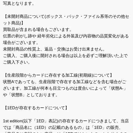
写真となります。
【未開封商品について(ボックス・パック・ファイル系等のその他セ
ット商品)】
買取品が含まれる場合もございます。
伝票の剥がし跡や 経年劣化による外装及び内容物の品質変化がある
場合がございます。
未開封商品の性質上、返品・交換はお受け出来ません。
ご購入、ご購入後に開封される場合は以上を必ずご理解頂いた上で
ご購入下さい。
【生産段階からカードに存在する加工線(初期線)について】
状態Aであっても、生産段階で存在する加工線などを含む場合がご
ざいます。加工線が何本も目立つものは度合いによって「状態A-」
や「状態B」としております。
【1EDが存在するカードについて】
1st edition(以下「1ED」表記)の存在するカードにつきまして、当店
では「商品名に（1ED）の記載のあるもの」は「1ED」の販売、