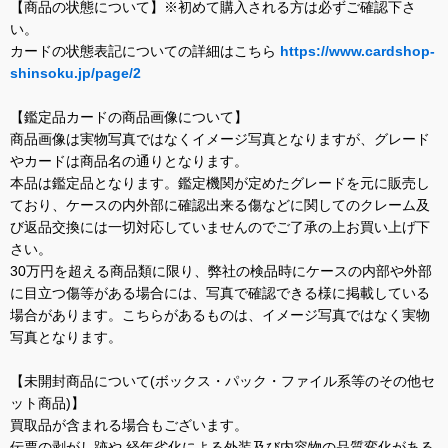
【商品の状態について】※初めて購入される方は必ずご確認下さ
い。
カードの状態表記についての詳細はこちら
https://www.cardshop-
shinsoku.jp/page/2
【鑑定品カードの商品画像について】
商品画像は実物写真ではなくイメージ写真となりますが、グレード
やカードは商品名の通りとなります。
本品は鑑定品となります。鑑定機関が定めたグレードを元に販売し
ており、ケースの内外部に確認出来る傷などに関してのクレーム及
び返品交換には一切対応していませんのでご了承の上お買い上げ下
さい。
30万円を超える商品類に限り、弊社の検品時にケースの内部や外部
に目立つ傷等がある場合には、写真で確認できる様に掲載している
場合があります。こちらがあるものは、イメージ写真ではなく実物
写真となります。
【未開封商品について(ボックス・パック・ファイル系等のその他セ
ット商品)】
買取品が含まれる場合もございます。
伝票の剥がし跡や 経年劣化による外装及び内容物の品質変化がある