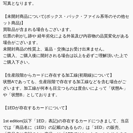
写真となります。
【未開封商品について(ボックス・パック・ファイル系等のその他セ
ット商品)】
買取品が含まれる場合もございます。
伝票の剥がし跡や 経年劣化による外装及び内容物の品質変化がある
場合がございます。
未開封商品の性質上、返品・交換はお受け出来ません。
ご購入、ご購入後に開封される場合は以上を必ずご理解頂いた上で
ご購入下さい。
【生産段階からカードに存在する加工線(初期線)について】
状態Aであっても、生産段階で存在する加工線などを含む場合がご
ざいます。加工線が何本も目立つものは度合いによって「状態A-」
や「状態B」としております。
【1EDが存在するカードについて】
1st edition(以下「1ED」表記)の存在するカードにつきまして、当店
では「商品名に（1ED）の記載のあるもの」は「1ED」の販売、