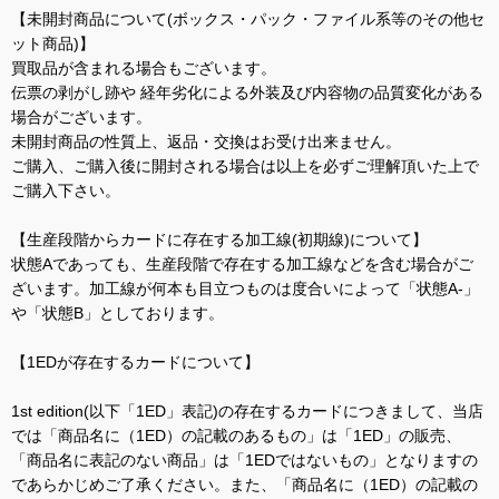
【未開封商品について(ボックス・パック・ファイル系等のその他セ
ット商品)】
買取品が含まれる場合もございます。
伝票の剥がし跡や 経年劣化による外装及び内容物の品質変化がある
場合がございます。
未開封商品の性質上、返品・交換はお受け出来ません。
ご購入、ご購入後に開封される場合は以上を必ずご理解頂いた上で
ご購入下さい。
【生産段階からカードに存在する加工線(初期線)について】
状態Aであっても、生産段階で存在する加工線などを含む場合がご
ざいます。加工線が何本も目立つものは度合いによって「状態A-」
や「状態B」としております。
【1EDが存在するカードについて】
1st edition(以下「1ED」表記)の存在するカードにつきまして、当店
では「商品名に（1ED）の記載のあるもの」は「1ED」の販売、
「商品名に表記のない商品」は「1EDではないもの」となりますの
であらかじめご了承ください。また、「商品名に（1ED）の記載の