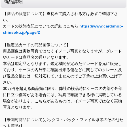
商品詳細
【商品の状態について】※初めて購入される方は必ずご確認下さ
い。
カードの状態表記についての詳細はこちら
https://www.cardshop-
shinsoku.jp/page/2
【鑑定品カードの商品画像について】
商品画像は実物写真ではなくイメージ写真となりますが、グレード
やカードは商品名の通りとなります。
本品は鑑定品となります。鑑定機関が定めたグレードを元に販売し
ており、ケースの内外部に確認出来る傷などに関してのクレーム及
び返品交換には一切対応していませんのでご了承の上お買い上げ下
さい。
30万円を超える商品類に限り、弊社の検品時にケースの内部や外部
に目立つ傷等がある場合には、写真で確認できる様に掲載している
場合があります。こちらがあるものは、イメージ写真ではなく実物
写真となります。
【未開封商品について(ボックス・パック・ファイル系等のその他セ
ット商品)】