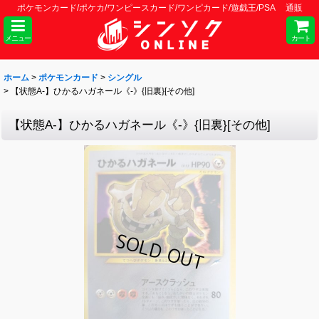
ポケモンカード/ポケカ/ワンピースカード/ワンピカード/遊戯王/PSA 通販
メニュー
カート
ホーム
>
ポケモンカード
>
シングル
>
【状態A-】ひかるハガネール《-》{旧裏}[その他]
【状態A-】ひかるハガネール《-》{旧裏}[その他]