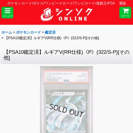
ポケモンカード/ポケカ/ワンピースカード/ワンピカード/遊戯王/PSA 通販
メニュー
カート
ホーム
>
ポケモンカード
>
鑑定済
>
【PSA10鑑定済】ルギアV(RR仕様)《P》{322/S-P}[その他]
【PSA10鑑定済】ルギアV(RR仕様)《P》{322/S-P}[その
他]