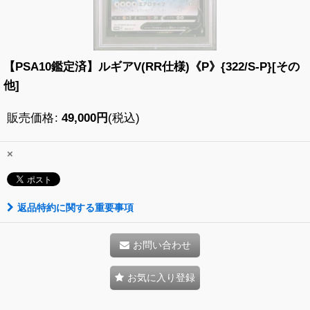
【PSA10鑑定済】ルギアV(RR仕様)《P》{322/S-P}[その
他]
販売価格
:
49,000
円
(税込)
×
返品特約に関する重要事項
お問い合わせ
お気に入り登録