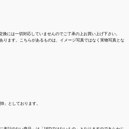
交換には一切対応していませんのでご了承の上お買い上げ下さい。
があります。こちらがあるものは、イメージ写真ではなく実物写真とな
態B」としております。
商品名に表記のない商品」は「1EDではないもの」となりますのであらかじ