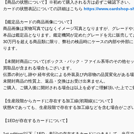
【商品の状態について】※初めて購入される方は必ずご確認下さい。
カードの状態表記についての詳細はこちら
https://www.cardshop-s
【鑑定品カードの商品画像について】
商品画像は実物写真ではなくイメージ写真となりますが、グレードや
本品は鑑定品となります。鑑定機関が定めたグレードを元に販売して
30万円を超える商品類に限り、弊社の検品時にケースの内部や外部
ります。
【未開封商品について(ボックス・パック・ファイル系等のその他セッ
買取品が含まれる場合もございます。
伝票の剥がし跡や 経年劣化による外装及び内容物の品質変化がある
未開封商品の性質上、返品・交換はお受け出来ません。
ご購入、ご購入後に開封される場合は以上を必ずご理解頂いた上でご
【生産段階からカードに存在する加工線(初期線)について】
状態Aであっても、生産段階で存在する加工線などを含む場合がござい
【1EDが存在するカードについて】
1st edition(以下「1ED」表記)の存在するカードにつきまし