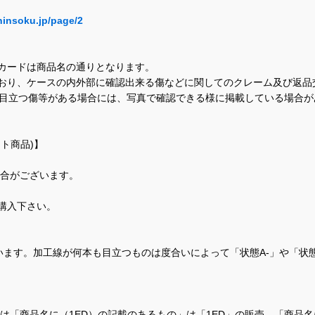
hinsoku.jp/page/2
カードは商品名の通りとなります。
おり、ケースの内外部に確認出来る傷などに関してのクレーム及び返品
に目立つ傷等がある場合には、写真で確認できる様に掲載している場合
ト商品)】
場合がございます。
購入下さい。
ます。加工線が何本も目立つものは度合いによって「状態A-」や「状
て、当店では「商品名に（1ED）の記載のあるもの」は「1ED」の販売、「