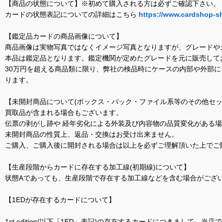
【商品の状態について】※初めて購入される方は必ずご確認下さい。
カードの状態表記についての詳細はこちら
https://www.cardshop-s
【鑑定品カードの商品画像について】
商品画像は実物写真ではなくイメージ写真となりますが、グレードや
本品は鑑定品となります。鑑定機関が定めたグレードを元に販売して
30万円を超える商品類に限り、弊社の検品時にケースの内部や外部
ります。
【未開封商品について(ボックス・パック・ファイル系等のその他セッ
買取品が含まれる場合もございます。
伝票の剥がし跡や 経年劣化による外装及び内容物の品質変化がある
未開封商品の性質上、返品・交換はお受け出来ません。
ご購入、ご購入後に開封される場合は以上を必ずご理解頂いた上でご
【生産段階からカードに存在する加工線(初期線)について】
状態Aであっても、生産段階で存在する加工線などを含む場合がござい
【1EDが存在するカードについて】
1st edition(以下「1ED」表記)の存在するカードにつきまし