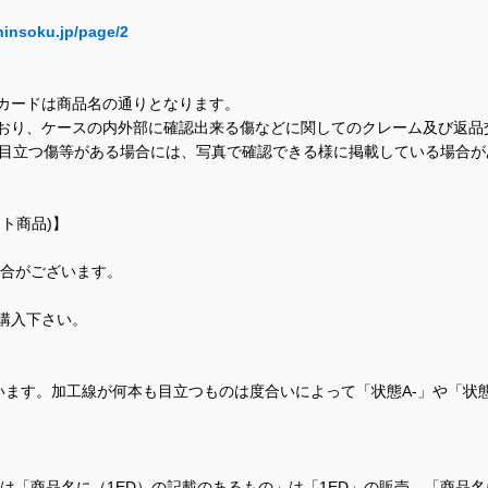
hinsoku.jp/page/2
カードは商品名の通りとなります。
おり、ケースの内外部に確認出来る傷などに関してのクレーム及び返品
に目立つ傷等がある場合には、写真で確認できる様に掲載している場合
ト商品)】
場合がございます。
購入下さい。
ます。加工線が何本も目立つものは度合いによって「状態A-」や「状
て、当店では「商品名に（1ED）の記載のあるもの」は「1ED」の販売、「