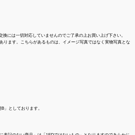
交換には一切対応していませんのでご了承の上お買い上げ下さい。
があります。こちらがあるものは、イメージ写真ではなく実物写真とな
態B」としております。
商品名に表記のない商品」は「1EDではないもの」となりますのであらかじ