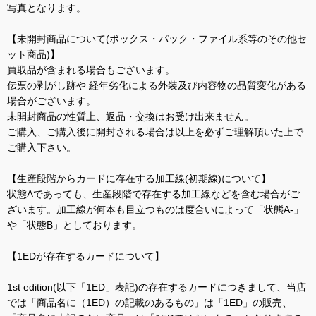
写真となります。
【未開封商品について(ボックス・パック・ファイル系等のその他セ
ット商品)】
買取品が含まれる場合もございます。
伝票の剥がし跡や 経年劣化による外装及び内容物の品質変化がある
場合がございます。
未開封商品の性質上、返品・交換はお受け出来ません。
ご購入、ご購入後に開封される場合は以上を必ずご理解頂いた上で
ご購入下さい。
【生産段階からカードに存在する加工線(初期線)について】
状態Aであっても、生産段階で存在する加工線などを含む場合がご
ざいます。加工線が何本も目立つものは度合いによって「状態A-」
や「状態B」としております。
【1EDが存在するカードについて】
1st edition(以下「1ED」表記)の存在するカードにつきまして、当店
では「商品名に（1ED）の記載のあるもの」は「1ED」の販売、