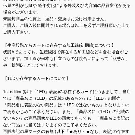
伝票の剥がし跡や 経年劣化による外装及び内容物の品質変化がある
場合がございます。
未開封商品の性質上、返品・交換はお受け出来ません。
ご購入、ご購入後に開封される場合は以上を必ずご理解頂いた上で
ご購入下さい。
【生産段階からカードに存在する加工線(初期線)について】
状態Aであっても、生産段階で存在する加工線などを含む場合がご
ざいます。加工線が何本も目立つものは度合いによって「状態A-」
や「状態B」としております。
【1EDが存在するカードについて】
1st edition(以下「1ED」表記)の存在するカードにつきまして、当店
では「商品名に（1ED）の記載のあるもの」は「1ED」の販売、
「商品名に表記のない商品」は「1EDではないもの」となりますの
であらかじめご了承ください。また、「商品名に（1ED）の記載の
ないもの」の商品画像が1EDの画像であっても、「商品名に表記の
ない商品」に当てはまりますのでご了承ください。
再販表記の星マークの有無 (以下「★あり・★なし」表記)の存在す