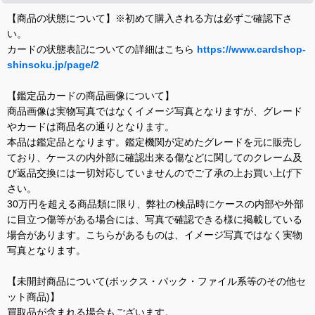
【商品の状態について】※初めて購入される方は必ずご確認下さ
い。
カードの状態表記についての詳細はこちら
https://www.cardshop-
shinsoku.jp/page/2
【鑑定品カードの商品画像について】
商品画像は実物写真ではなくイメージ写真となりますが、グレード
やカードは商品名の通りとなります。
本品は鑑定品となります。鑑定機関が定めたグレードを元に販売し
ており、ケースの内外部に確認出来る傷などに関してのクレーム及
び返品交換には一切対応していませんのでご了承の上お買い上げ下
さい。
30万円を超える商品類に限り、弊社の検品時にケースの内部や外部
に目立つ傷等がある場合には、写真で確認できる様に掲載している
場合があります。こちらがあるものは、イメージ写真ではなく実物
写真となります。
【未開封商品について(ボックス・パック・ファイル系等のその他セ
ット商品)】
買取品が含まれる場合もございます。