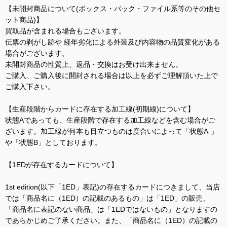
【未開封商品について(ボックス・パック・ファイル系等のその他セ
ット商品)】
買取品が含まれる場合もございます。
伝票の剥がし跡や 経年劣化による外装及び内容物の品質変化がある
場合がございます。
未開封商品の性質上、返品・交換はお受け出来ません。
ご購入、ご購入後に開封される場合は以上を必ずご理解頂いた上で
ご購入下さい。
【生産段階からカードに存在する加工線(初期線)について】
状態Aであっても、生産段階で存在する加工線などを含む場合がご
ざいます。加工線が何本も目立つものは度合いによって「状態A-」
や「状態B」としております。
【1EDが存在するカードについて】
1st edition(以下「1ED」表記)の存在するカードにつきまして、当店
では「商品名に（1ED）の記載のあるもの」は「1ED」の販売、
「商品名に表記のない商品」は「1EDではないもの」となりますの
であらかじめご了承ください。また、「商品名に（1ED）の記載の