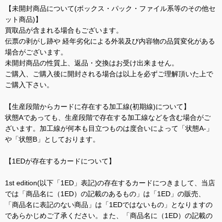
【未開封商品について(ボックス・パック・ファイル系等のその他セ
ット商品)】
買取品が含まれる場合もございます。
伝票の剥がし跡や 経年劣化による外装及び内容物の品質変化がある
場合がございます。
未開封商品の性質上、返品・交換はお受け出来ません。
ご購入、ご購入後に開封される場合は以上を必ずご理解頂いた上で
ご購入下さい。
【生産段階からカードに存在する加工線(初期線)について】
状態Aであっても、生産段階で存在する加工線などを含む場合がご
ざいます。加工線が何本も目立つものは度合いによって「状態A-」
や「状態B」としております。
【1EDが存在するカードについて】
1st edition(以下「1ED」表記)の存在するカードにつきまして、当店
では「商品名に（1ED）の記載のあるもの」は「1ED」の販売、
「商品名に表記のない商品」は「1EDではないもの」となりますの
であらかじめご了承ください。また、「商品名に（1ED）の記載の