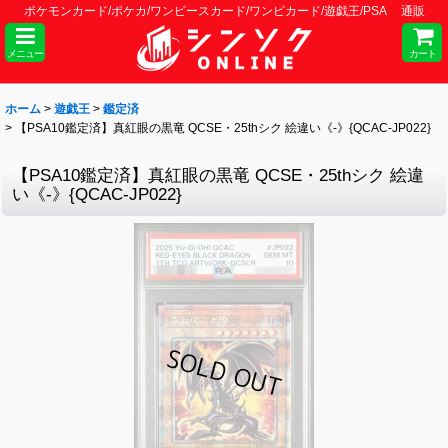
ポケモンカード/ポケカ/ワンピースカード/ワンピカード/遊戯王/PSA 通販
メニュー
カート
ホーム
>
遊戯王
>
鑑定済
>
【PSA10鑑定済】真紅眼の黒竜 QCSE・25thシク 絵違い《-》{QCAC-JP022}
【PSA10鑑定済】真紅眼の黒竜 QCSE・25thシク 絵違
い《-》{QCAC-JP022}