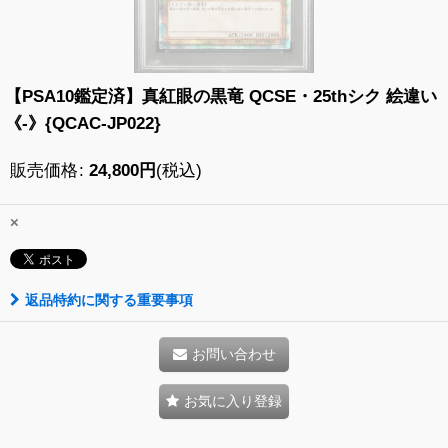
【PSA10鑑定済】真紅眼の黒竜 QCSE・25thシク 絵違い
《-》{QCAC-JP022}
販売価格
:
24,800
円
(税込)
×
返品特約に関する重要事項
お問い合わせ
お気に入り登録