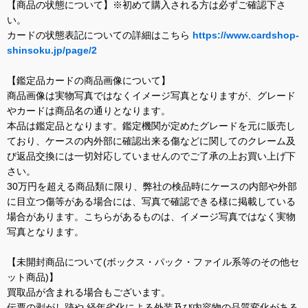
【商品の状態について】※初めて購入される方は必ずご確認下さ
い。
カードの状態表記についての詳細はこちら
https://www.cardshop-
shinsoku.jp/page/2
【鑑定品カードの商品画像について】
商品画像は実物写真ではなくイメージ写真となりますが、グレード
やカードは商品名の通りとなります。
本品は鑑定品となります。鑑定機関が定めたグレードを元に販売し
ており、ケースの内外部に確認出来る傷などに関してのクレーム及
び返品交換には一切対応していませんのでご了承の上お買い上げ下
さい。
30万円を超える商品類に限り、弊社の検品時にケースの内部や外部
に目立つ傷等がある場合には、写真で確認できる様に掲載している
場合があります。こちらがあるものは、イメージ写真ではなく実物
写真となります。
【未開封商品について(ボックス・パック・ファイル系等のその他セ
ット商品)】
買取品が含まれる場合もございます。
伝票の剥がし跡や 経年劣化による外装及び内容物の品質変化がある