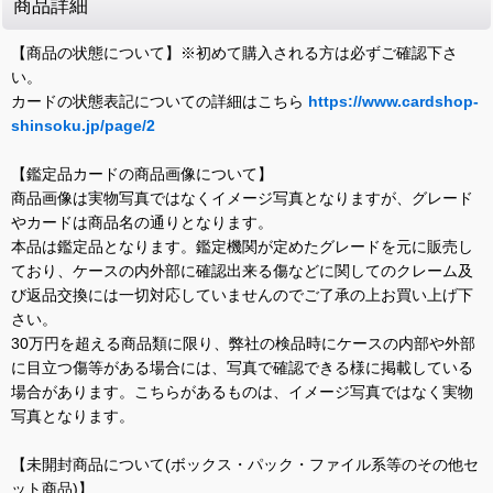
商品詳細
【商品の状態について】※初めて購入される方は必ずご確認下さ
い。
カードの状態表記についての詳細はこちら
https://www.cardshop-
shinsoku.jp/page/2
【鑑定品カードの商品画像について】
商品画像は実物写真ではなくイメージ写真となりますが、グレード
やカードは商品名の通りとなります。
本品は鑑定品となります。鑑定機関が定めたグレードを元に販売し
ており、ケースの内外部に確認出来る傷などに関してのクレーム及
び返品交換には一切対応していませんのでご了承の上お買い上げ下
さい。
30万円を超える商品類に限り、弊社の検品時にケースの内部や外部
に目立つ傷等がある場合には、写真で確認できる様に掲載している
場合があります。こちらがあるものは、イメージ写真ではなく実物
写真となります。
【未開封商品について(ボックス・パック・ファイル系等のその他セ
ット商品)】