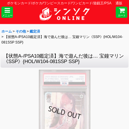
ポケモンカード/ポケカ/ワンピースカード/ワンピカード/遊戯王/PSA 通販
メニュー
カート
ホーム
>
その他
>
鑑定済
>
【状態A-/PSA10鑑定済】海で遊んだ後は… 宝鐘マリン《SSP》{HOL/W104-
081SSP SSP}
【状態A-/PSA10鑑定済】海で遊んだ後は… 宝鐘マリン
《SSP》{HOL/W104-081SSP SSP}