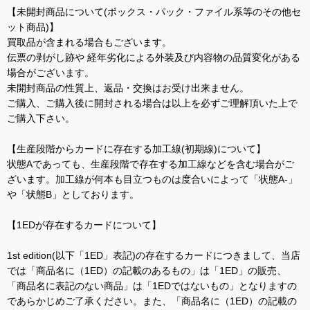
【未開封商品について(ボックス・パック・ファイル系等のその他セ
ット商品)】
買取品が含まれる場合もございます。
伝票の剥がし跡や 経年劣化による外装及び内容物の品質変化がある
場合がございます。
未開封商品の性質上、返品・交換はお受け出来ません。
ご購入、ご購入後に開封される場合は以上を必ずご理解頂いた上で
ご購入下さい。
【生産段階からカードに存在する加工線(初期線)について】
状態Aであっても、生産段階で存在する加工線などを含む場合がご
ざいます。加工線が何本も目立つものは度合いによって「状態A-」
や「状態B」としております。
【1EDが存在するカードについて】
1st edition(以下「1ED」表記)の存在するカードにつきまして、当店
では「商品名に（1ED）の記載のあるもの」は「1ED」の販売、
「商品名に表記のない商品」は「1EDではないもの」となりますの
であらかじめご了承ください。また、「商品名に（1ED）の記載の