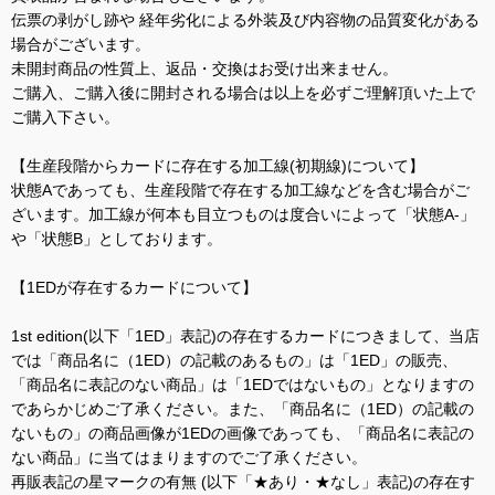
伝票の剥がし跡や 経年劣化による外装及び内容物の品質変化がある
場合がございます。
未開封商品の性質上、返品・交換はお受け出来ません。
ご購入、ご購入後に開封される場合は以上を必ずご理解頂いた上で
ご購入下さい。
【生産段階からカードに存在する加工線(初期線)について】
状態Aであっても、生産段階で存在する加工線などを含む場合がご
ざいます。加工線が何本も目立つものは度合いによって「状態A-」
や「状態B」としております。
【1EDが存在するカードについて】
1st edition(以下「1ED」表記)の存在するカードにつきまして、当店
では「商品名に（1ED）の記載のあるもの」は「1ED」の販売、
「商品名に表記のない商品」は「1EDではないもの」となりますの
であらかじめご了承ください。また、「商品名に（1ED）の記載の
ないもの」の商品画像が1EDの画像であっても、「商品名に表記の
ない商品」に当てはまりますのでご了承ください。
再販表記の星マークの有無 (以下「★あり・★なし」表記)の存在す