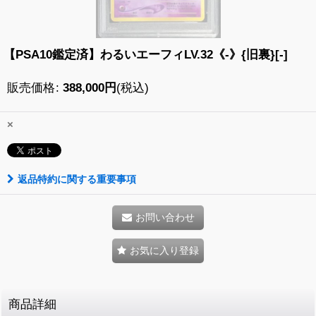
【PSA10鑑定済】わるいエーフィLV.32《-》{旧裏}[-]
販売価格
:
388,000
円
(税込)
×
返品特約に関する重要事項
お問い合わせ
お気に入り登録
商品詳細