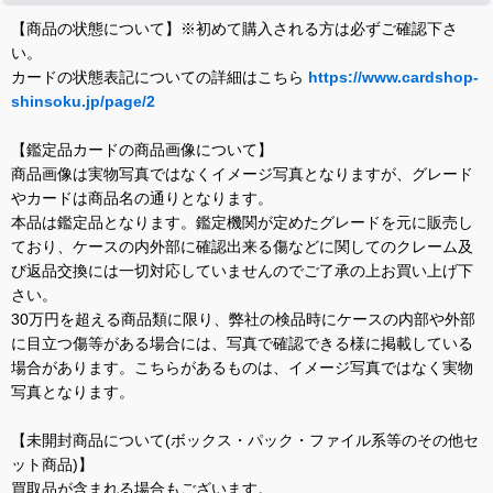
【商品の状態について】※初めて購入される方は必ずご確認下さ
い。
カードの状態表記についての詳細はこちら
https://www.cardshop-
shinsoku.jp/page/2
【鑑定品カードの商品画像について】
商品画像は実物写真ではなくイメージ写真となりますが、グレード
やカードは商品名の通りとなります。
本品は鑑定品となります。鑑定機関が定めたグレードを元に販売し
ており、ケースの内外部に確認出来る傷などに関してのクレーム及
び返品交換には一切対応していませんのでご了承の上お買い上げ下
さい。
30万円を超える商品類に限り、弊社の検品時にケースの内部や外部
に目立つ傷等がある場合には、写真で確認できる様に掲載している
場合があります。こちらがあるものは、イメージ写真ではなく実物
写真となります。
【未開封商品について(ボックス・パック・ファイル系等のその他セ
ット商品)】
買取品が含まれる場合もございます。