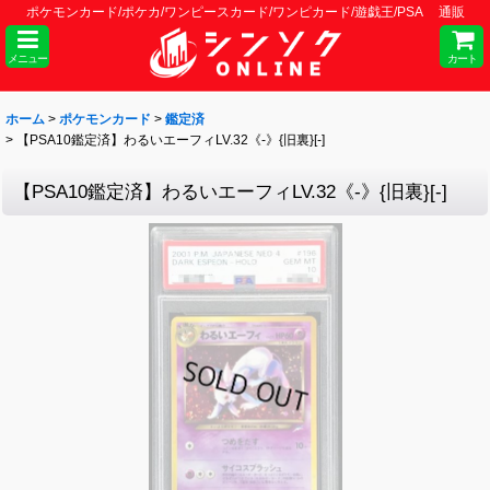
ポケモンカード/ポケカ/ワンピースカード/ワンピカード/遊戯王/PSA 通販
メニュー
カート
ホーム
>
ポケモンカード
>
鑑定済
>
【PSA10鑑定済】わるいエーフィLV.32《-》{旧裏}[-]
【PSA10鑑定済】わるいエーフィLV.32《-》{旧裏}[-]