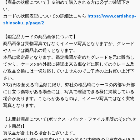
【商品の状態について】※初めて購入される方は必ずご確認下さ
い。
カードの状態表記についての詳細はこちら
https://www.cardshop-
shinsoku.jp/page/2
【鑑定品カードの商品画像について】
商品画像は実物写真ではなくイメージ写真となりますが、グレード
やカードは商品名の通りとなります。
本品は鑑定品となります。鑑定機関が定めたグレードを元に販売し
ており、ケースの内外部に確認出来る傷などに関してのクレーム及
び返品交換には一切対応していませんのでご了承の上お買い上げ下
さい。
30万円を超える商品類に限り、弊社の検品時にケースの内部や外部
に目立つ傷等がある場合には、写真で確認できる様に掲載している
場合があります。こちらがあるものは、イメージ写真ではなく実物
写真となります。
【未開封商品について(ボックス・パック・ファイル系等のその他セ
ット商品)】
買取品が含まれる場合もございます。
伝票の剥がし跡や 経年劣化による外装及び内容物の品質変化がある