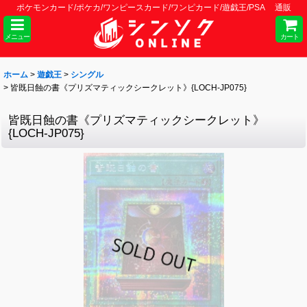
ポケモンカード/ポケカ/ワンピースカード/ワンピカード/遊戯王/PSA 通販
メニュー
カート
ホーム
>
遊戯王
>
シングル
>
皆既日蝕の書《プリズマティックシークレット》{LOCH-JP075}
皆既日蝕の書《プリズマティックシークレット》
{LOCH-JP075}