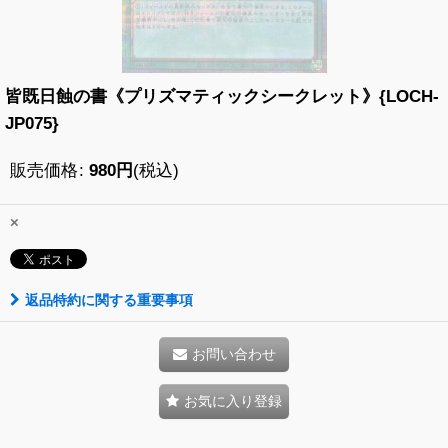
皆既日蝕の書《プリズマティックシークレット》{LOCH-
JP075}
販売価格
:
980
円
(税込)
×
返品特約に関する重要事項
お問い合わせ
お気に入り登録