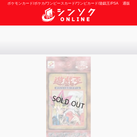
ポケモンカード/ポケカ/ワンピースカード/ワンピカード/遊戯王/PSA 通販