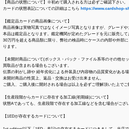
【商品の状態について】※初めて購入される方は必ずご確認下さい。
カードの状態表記についての詳細はこちら
https://www.cardshop-s
【鑑定品カードの商品画像について】
商品画像は実物写真ではなくイメージ写真となりますが、グレードや
本品は鑑定品となります。鑑定機関が定めたグレードを元に販売して
30万円を超える商品類に限り、弊社の検品時にケースの内部や外部
ります。
【未開封商品について(ボックス・パック・ファイル系等のその他セッ
買取品が含まれる場合もございます。
伝票の剥がし跡や 経年劣化による外装及び内容物の品質変化がある
未開封商品の性質上、返品・交換はお受け出来ません。
ご購入、ご購入後に開封される場合は以上を必ずご理解頂いた上でご
【生産段階からカードに存在する加工線(初期線)について】
状態Aであっても、生産段階で存在する加工線などを含む場合がござい
【1EDが存在するカードについて】
1st edition(以下「1ED」表記)の存在するカードにつきまし