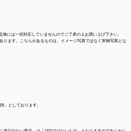
交換には一切対応していませんのでご了承の上お買い上げ下さい。
があります。こちらがあるものは、イメージ写真ではなく実物写真とな
態B」としております。
商品名に表記のない商品」は「1EDではないもの」となりますのであらかじ