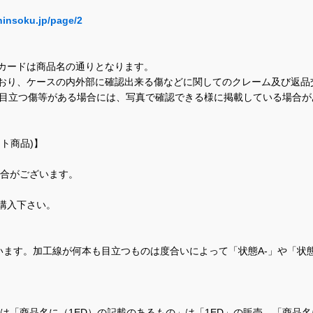
hinsoku.jp/page/2
カードは商品名の通りとなります。
おり、ケースの内外部に確認出来る傷などに関してのクレーム及び返品
に目立つ傷等がある場合には、写真で確認できる様に掲載している場合
ト商品)】
場合がございます。
購入下さい。
ます。加工線が何本も目立つものは度合いによって「状態A-」や「状
て、当店では「商品名に（1ED）の記載のあるもの」は「1ED」の販売、「