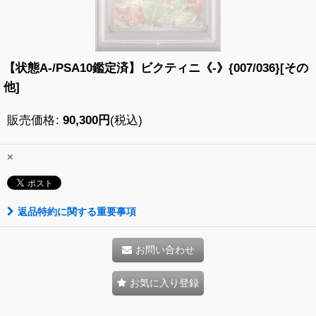
【状態A-/PSA10鑑定済】ビクティニ《-》{007/036}[その
他]
販売価格
:
90,300
円
(税込)
×
返品特約に関する重要事項
お問い合わせ
お気に入り登録