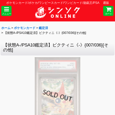
ポケモンカード/ポケカ/ワンピースカード/ワンピカード/遊戯王/PSA 通販
メニュー
カート
ホーム
>
ポケモンカード
>
鑑定済
>
【状態A-/PSA10鑑定済】ビクティニ《-》{007/036}[その他]
【状態A-/PSA10鑑定済】ビクティニ《-》{007/036}[そ
の他]