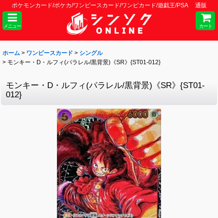
ポケモンカード/ポケカ/ワンピースカード/ワンピカード/遊戯王/PSA 通販
メニュー
カート
ホーム
>
ワンピースカード
>
シングル
>
モンキー・D・ルフィ(パラレル/黒背景)《SR》{ST01-012}
モンキー・D・ルフィ(パラレル/黒背景)《SR》{ST01-
012}