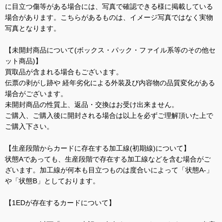
に目立つ傷等がある場合には、写真で確認できる様に掲載している
場合があります。こちらがあるものは、イメージ写真ではなく実物
写真となります。
【未開封商品について(ボックス・パック・ファイル系等のその他セ
ット商品)】
買取品が含まれる場合もございます。
伝票の剥がし跡や 経年劣化による外装及び内容物の品質変化がある
場合がございます。
未開封商品の性質上、返品・交換はお受け出来ません。
ご購入、ご購入後に開封される場合は以上を必ずご理解頂いた上で
ご購入下さい。
【生産段階からカードに存在する加工線(初期線)について】
状態Aであっても、生産段階で存在する加工線などを含む場合がご
ざいます。加工線が何本も目立つものは度合いによって「状態A-」
や「状態B」としております。
【1EDが存在するカードについて】