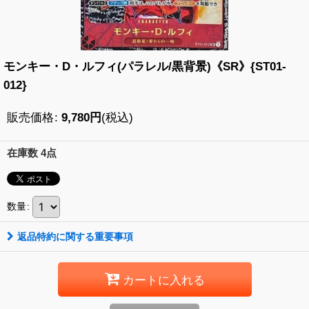
モンキー・D・ルフィ(パラレル/黒背景)《SR》{ST01-
012}
販売価格
:
9,780
円
(税込)
在庫数 4点
数量
:
返品特約に関する重要事項
カートに入れる