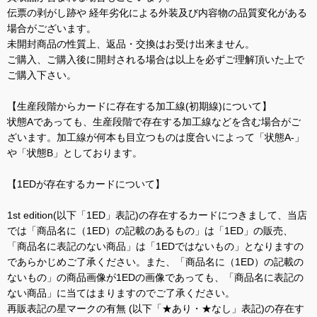
伝票の剥がし跡や 経年劣化による外装及び内容物の品質変化がある
場合がございます。
未開封商品の性質上、返品・交換はお受け出来ません。
ご購入、ご購入後に開封される場合は以上を必ずご理解頂いた上で
ご購入下さい。
【生産段階からカードに存在する加工線(初期線)について】
状態Aであっても、生産段階で存在する加工線などを含む場合がご
ざいます。加工線が何本も目立つものは度合いによって「状態A-」
や「状態B」としております。
【1EDが存在するカードについて】
1st edition(以下「1ED」表記)の存在するカードにつきまして、当店
では「商品名に（1ED）の記載のあるもの」は「1ED」の販売、
「商品名に表記のない商品」は「1EDではないもの」となりますの
であらかじめご了承ください。また、「商品名に（1ED）の記載の
ないもの」の商品画像が1EDの画像であっても、「商品名に表記の
ない商品」に当てはまりますのでご了承ください。
再販表記の星マークの有無 (以下「★あり・★なし」表記)の存在す