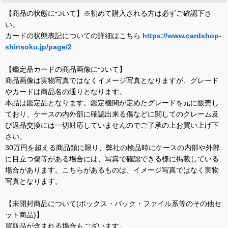
【商品の状態について】※初めて購入される方は必ずご確認下さ
い。
カードの状態表記についての詳細はこちら
https://www.cardshop-
shinsoku.jp/page/2
【鑑定品カードの商品画像について】
商品画像は実物写真ではなくイメージ写真となりますが、グレード
やカードは商品名の通りとなります。
本品は鑑定品となります。鑑定機関が定めたグレードを元に販売し
ており、ケースの内外部に確認出来る傷などに関してのクレーム及
び返品交換には一切対応していませんのでご了承の上お買い上げ下
さい。
30万円を超える商品類に限り、弊社の検品時にケースの内部や外部
に目立つ傷等がある場合には、写真で確認できる様に掲載している
場合があります。こちらがあるものは、イメージ写真ではなく実物
写真となります。
【未開封商品について(ボックス・パック・ファイル系等のその他セ
ット商品)】
買取品が含まれる場合もございます。