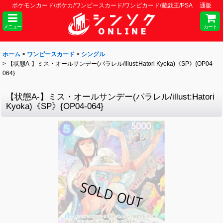
ポケモンカード/ポケカ/ワンピースカード/ワンピカード/遊戯王/PSA 通販
メニュー
カート
ホーム
>
ワンピースカード
>
シングル
>
【状態A-】ミス・オールサンデー(パラレル/illust:Hatori Kyoka)《SP》{OP04-
064}
【状態A-】ミス・オールサンデー(パラレル/illust:Hatori
Kyoka)《SP》{OP04-064}