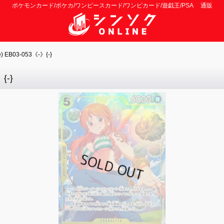
ポケモンカード/ポケカ/ワンピースカード/ワンピカード/遊戯王/PSA 通販
 EB03-053《-》{-}
{-}