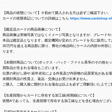
.
【商品の状態について】※初めて購入される方は必ずご確認下さい。
カードの状態表記についての詳細はこちら
https://www.cardshop-s
【鑑定品カードの商品画像について】
商品画像は実物写真ではなくイメージ写真となりますが、グレードや
本品は鑑定品となります。鑑定機関が定めたグレードを元に販売して
30万円を超える商品類に限り、弊社の検品時にケースの内部や外部
ります。
【未開封商品について(ボックス・パック・ファイル系等のその他セッ
買取品が含まれる場合もございます。
伝票の剥がし跡や 経年劣化による外装及び内容物の品質変化がある
未開封商品の性質上、返品・交換はお受け出来ません。
ご購入、ご購入後に開封される場合は以上を必ずご理解頂いた上でご
【生産段階からカードに存在する加工線(初期線)について】
状態Aであっても、生産段階で存在する加工線などを含む場合がござい
【1EDが存在するカードについて】