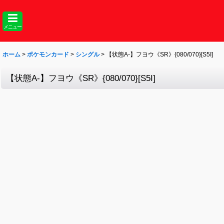
メニュー
ホーム
>
ポケモンカード
>
シングル
>
【状態A-】フヨウ《SR》{080/070}[S5I]
【状態A-】フヨウ《SR》{080/070}[S5I]