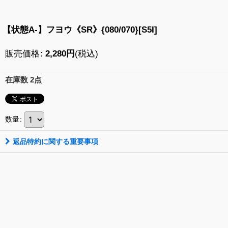
【状態A-】フヨウ《SR》{080/070}[S5I]
販売価格
:
2,280
円
(税込)
在庫数 2点
数量
:
返品特約に関する重要事項