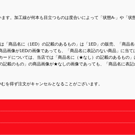
ます。加工線が何本も目立つものは度合いによって「状態A-」や「状
て、当店では「商品名に（1ED）の記載のあるもの」は「1ED」の販売、「
商品画像が1EDの画像であっても、「商品名に表記のない商品」に当て
するカードについては、当店では「商品名に（★なし）の記載のあるもの
の記載のもの」の商品画像が★なしの画像であっても、「商品名に表記
やむを得ず注文がキャンセルとなることがございます。