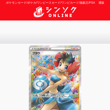
ポケモンカード/ポケカ/ワンピースカード/ワンピカード/遊戯王/PSA 通販