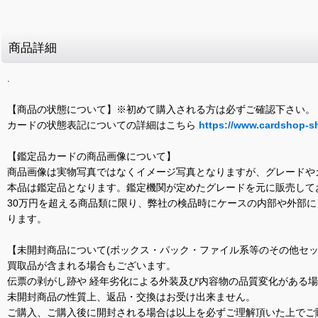
商品詳細
.
【商品の状態について】※初めて購入される方は必ずご確認下さい。
カードの状態表記についての詳細はこちら
https://www.cardshop-s
【鑑定品カードの商品画像について】
商品画像は実物写真ではなくイメージ写真となりますが、グレードや
本品は鑑定品となります。鑑定機関が定めたグレードを元に販売して
30万円を超える商品類に限り、弊社の検品時にケースの内部や外部
ります。
【未開封商品について(ボックス・パック・ファイル系等のその他セッ
買取品が含まれる場合もございます。
伝票の剥がし跡や 経年劣化による外装及び内容物の品質変化がある
未開封商品の性質上、返品・交換はお受け出来ません。
ご購入、ご購入後に開封される場合は以上を必ずご理解頂いた上でご