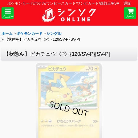
ポケモンカード/ポケカ/ワンピースカード/ワンピカード/遊戯王/PSA 通販
メニュー
カート
ホーム
>
ポケモンカード
>
シングル
>
【状態A-】ピカチュウ《P》{120/SV-P}[SV-P]
【状態A-】ピカチュウ《P》{120/SV-P}[SV-P]