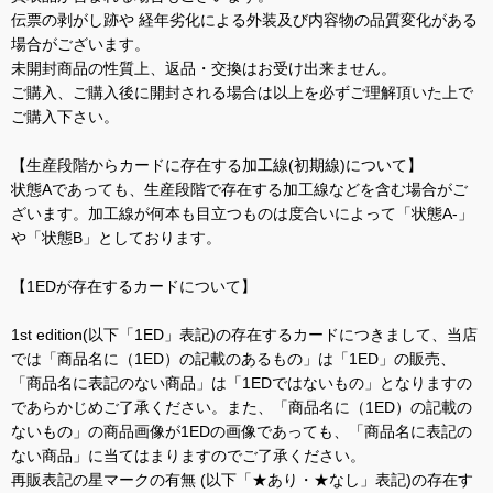
伝票の剥がし跡や 経年劣化による外装及び内容物の品質変化がある
場合がございます。
未開封商品の性質上、返品・交換はお受け出来ません。
ご購入、ご購入後に開封される場合は以上を必ずご理解頂いた上で
ご購入下さい。
【生産段階からカードに存在する加工線(初期線)について】
状態Aであっても、生産段階で存在する加工線などを含む場合がご
ざいます。加工線が何本も目立つものは度合いによって「状態A-」
や「状態B」としております。
【1EDが存在するカードについて】
1st edition(以下「1ED」表記)の存在するカードにつきまして、当店
では「商品名に（1ED）の記載のあるもの」は「1ED」の販売、
「商品名に表記のない商品」は「1EDではないもの」となりますの
であらかじめご了承ください。また、「商品名に（1ED）の記載の
ないもの」の商品画像が1EDの画像であっても、「商品名に表記の
ない商品」に当てはまりますのでご了承ください。
再販表記の星マークの有無 (以下「★あり・★なし」表記)の存在す