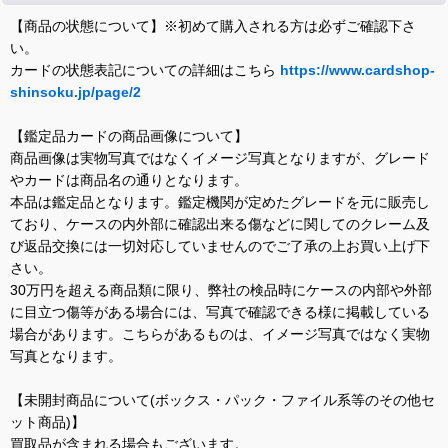
【商品の状態について】※初めて購入される方は必ずご確認下さ
い。
カードの状態表記についての詳細はこちら
https://www.cardshop-
shinsoku.jp/page/2
【鑑定品カードの商品画像について】
商品画像は実物写真ではなくイメージ写真となりますが、グレード
やカードは商品名の通りとなります。
本品は鑑定品となります。鑑定機関が定めたグレードを元に販売し
ており、ケースの内外部に確認出来る傷などに関してのクレーム及
び返品交換には一切対応していませんのでご了承の上お買い上げ下
さい。
30万円を超える商品類に限り、弊社の検品時にケースの内部や外部
に目立つ傷等がある場合には、写真で確認できる様に掲載している
場合があります。こちらがあるものは、イメージ写真ではなく実物
写真となります。
【未開封商品について(ボックス・パック・ファイル系等のその他セ
ット商品)】
買取品が含まれる場合もございます。