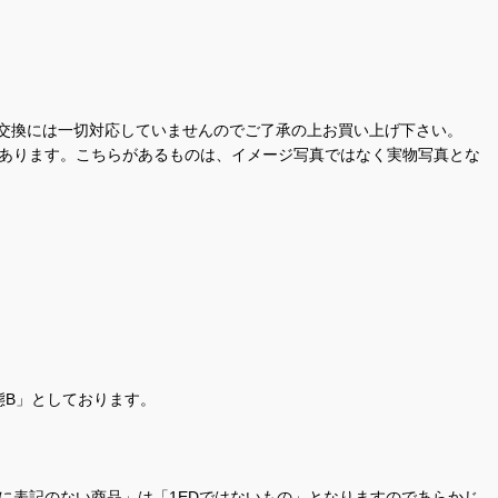
交換には一切対応していませんのでご了承の上お買い上げ下さい。
があります。こちらがあるものは、イメージ写真ではなく実物写真とな
態B」としております。
商品名に表記のない商品」は「1EDではないもの」となりますのであらかじ