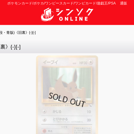
ポケモンカード/ポケカ/ワンピースカード/ワンピカード/遊戯王/PSA 通販
青版)《旧裏》{-}[-]
{-}[-]