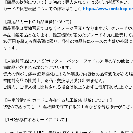
【商品の状態について】※初めて購入される方は必ずご確認下さい。
カードの状態表記についての詳細はこちら
https://www.cardshop-s
【鑑定品カードの商品画像について】
商品画像は実物写真ではなくイメージ写真となりますが、グレードや
本品は鑑定品となります。鑑定機関が定めたグレードを元に販売して
30万円を超える商品類に限り、弊社の検品時にケースの内部や外部
ります。
【未開封商品について(ボックス・パック・ファイル系等のその他セッ
買取品が含まれる場合もございます。
伝票の剥がし跡や 経年劣化による外装及び内容物の品質変化がある
未開封商品の性質上、返品・交換はお受け出来ません。
ご購入、ご購入後に開封される場合は以上を必ずご理解頂いた上でご
【生産段階からカードに存在する加工線(初期線)について】
状態Aであっても、生産段階で存在する加工線などを含む場合がござい
【1EDが存在するカードについて】
1st edition(以下「1ED」表記)の存在するカードにつきまし