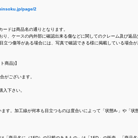
hinsoku.jp/page/2
カードは商品名の通りとなります。
おり、ケースの内外部に確認出来る傷などに関してのクレーム及び返品
に目立つ傷等がある場合には、写真で確認できる様に掲載している場合
ト商品)】
場合がございます。
購入下さい。
ます。加工線が何本も目立つものは度合いによって「状態A-」や「状
て、当店では「商品名に（1ED）の記載のあるもの」は「1ED」の販売、「