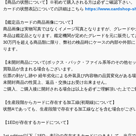
【商品の状態について】※初めて購入される方は必ずご確認下さい。
カードの状態表記についての詳細はこちら
https://www.cardshop-s
【鑑定品カードの商品画像について】
商品画像は実物写真ではなくイメージ写真となりますが、グレードや
本品は鑑定品となります。鑑定機関が定めたグレードを元に販売して
30万円を超える商品類に限り、弊社の検品時にケースの内部や外部
ります。
【未開封商品について(ボックス・パック・ファイル系等のその他セッ
買取品が含まれる場合もございます。
伝票の剥がし跡や 経年劣化による外装及び内容物の品質変化がある
未開封商品の性質上、返品・交換はお受け出来ません。
ご購入、ご購入後に開封される場合は以上を必ずご理解頂いた上でご
【生産段階からカードに存在する加工線(初期線)について】
状態Aであっても、生産段階で存在する加工線などを含む場合がござい
【1EDが存在するカードについて】
1st edition(以下「1ED」表記)の存在するカードにつきまし