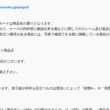
hinsoku.jp/page/2
カードは商品名の通りとなります。
おり、ケースの内外部に確認出来る傷などに関してのクレーム及び返品
に目立つ傷等がある場合には、写真で確認できる様に掲載している場合
ト商品)】
場合がございます。
購入下さい。
ます。加工線が何本も目立つものは度合いによって「状態A-」や「状
て、当店では「商品名に（1ED）の記載のあるもの」は「1ED」の販売、「