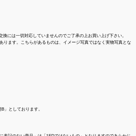
交換には一切対応していませんのでご了承の上お買い上げ下さい。
があります。こちらがあるものは、イメージ写真ではなく実物写真とな
態B」としております。
商品名に表記のない商品」は「1EDではないもの」となりますのであらかじ