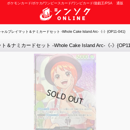
ポケモンカード/ポケカ/ワンピースカード/ワンピカード/遊戯王/PSA 通販
プレイマット＆ナミカードセット -Whole Cake Island Arc-《-》{OP11-041}
ードセット -Whole Cake Island Arc-《-》{OP11-