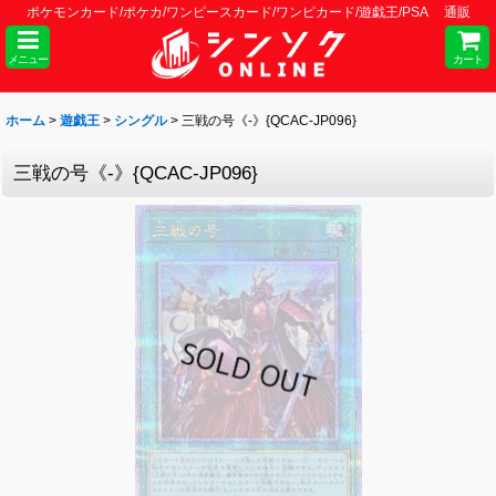
ポケモンカード/ポケカ/ワンピースカード/ワンピカード/遊戯王/PSA 通販
メニュー
カート
ホーム
>
遊戯王
>
シングル
>
三戦の号《-》{QCAC-JP096}
三戦の号《-》{QCAC-JP096}