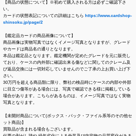
【商品の状態について】※初めて購入される方は必ずご確認下さ
い。
カードの状態表記についての詳細はこちら
https://www.cardshop-
shinsoku.jp/page/2
【鑑定品カードの商品画像について】
商品画像は実物写真ではなくイメージ写真となりますが、グレード
やカードは商品名の通りとなります。
本品は鑑定品となります。鑑定機関が定めたグレードを元に販売し
ており、ケースの内外部に確認出来る傷などに関してのクレーム及
び返品交換には一切対応していませんのでご了承の上お買い上げ下
さい。
30万円を超える商品類に限り、弊社の検品時にケースの内部や外部
に目立つ傷等がある場合には、写真で確認できる様に掲載している
場合があります。こちらがあるものは、イメージ写真ではなく実物
写真となります。
【未開封商品について(ボックス・パック・ファイル系等のその他セ
ット商品)】
買取品が含まれる場合もございます。
伝票の剥がし跡や 経年劣化による外装及び内容物の品質変化がある