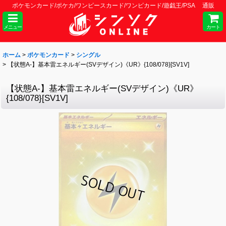
ポケモンカード/ポケカ/ワンピースカード/ワンピカード/遊戯王/PSA 通販
メニュー
カート
ホーム
>
ポケモンカード
>
シングル
>
【状態A-】基本雷エネルギー(SVデザイン)《UR》{108/078}[SV1V]
【状態A-】基本雷エネルギー(SVデザイン)《UR》
{108/078}[SV1V]