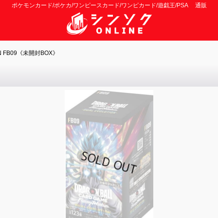
ポケモンカード/ポケカ/ワンピースカード/ワンピカード/遊戯王/PSA 通販
ON FB09《未開封BOX》