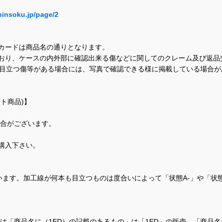
hinsoku.jp/page/2
カードは商品名の通りとなります。
おり、ケースの内外部に確認出来る傷などに関してのクレーム及び返品
に目立つ傷等がある場合には、写真で確認できる様に掲載している場合
ト商品)】
場合がございます。
購入下さい。
ます。加工線が何本も目立つものは度合いによって「状態A-」や「状
て、当店では「商品名に（1ED）の記載のあるもの」は「1ED」の販売、「