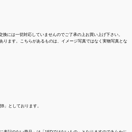
交換には一切対応していませんのでご了承の上お買い上げ下さい。
があります。こちらがあるものは、イメージ写真ではなく実物写真とな
態B」としております。
商品名に表記のない商品」は「1EDではないもの」となりますのであらかじ