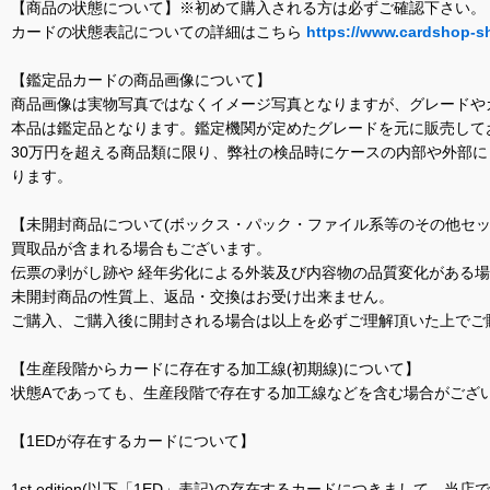
【商品の状態について】※初めて購入される方は必ずご確認下さい。
カードの状態表記についての詳細はこちら
https://www.cardshop-s
【鑑定品カードの商品画像について】
商品画像は実物写真ではなくイメージ写真となりますが、グレードや
本品は鑑定品となります。鑑定機関が定めたグレードを元に販売して
30万円を超える商品類に限り、弊社の検品時にケースの内部や外部
ります。
【未開封商品について(ボックス・パック・ファイル系等のその他セッ
買取品が含まれる場合もございます。
伝票の剥がし跡や 経年劣化による外装及び内容物の品質変化がある
未開封商品の性質上、返品・交換はお受け出来ません。
ご購入、ご購入後に開封される場合は以上を必ずご理解頂いた上でご
【生産段階からカードに存在する加工線(初期線)について】
状態Aであっても、生産段階で存在する加工線などを含む場合がござい
【1EDが存在するカードについて】
1st edition(以下「1ED」表記)の存在するカードにつきまし