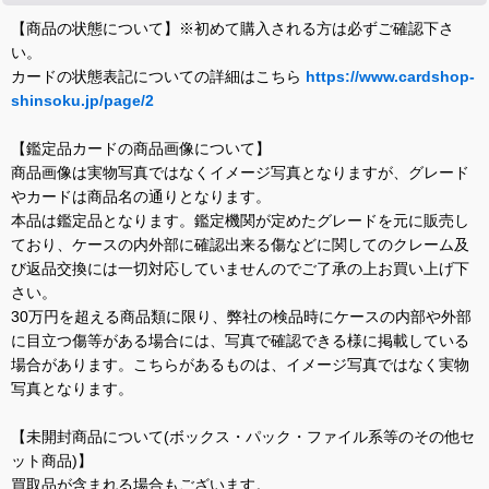
【商品の状態について】※初めて購入される方は必ずご確認下さ
い。
カードの状態表記についての詳細はこちら
https://www.cardshop-
shinsoku.jp/page/2
【鑑定品カードの商品画像について】
商品画像は実物写真ではなくイメージ写真となりますが、グレード
やカードは商品名の通りとなります。
本品は鑑定品となります。鑑定機関が定めたグレードを元に販売し
ており、ケースの内外部に確認出来る傷などに関してのクレーム及
び返品交換には一切対応していませんのでご了承の上お買い上げ下
さい。
30万円を超える商品類に限り、弊社の検品時にケースの内部や外部
に目立つ傷等がある場合には、写真で確認できる様に掲載している
場合があります。こちらがあるものは、イメージ写真ではなく実物
写真となります。
【未開封商品について(ボックス・パック・ファイル系等のその他セ
ット商品)】
買取品が含まれる場合もございます。