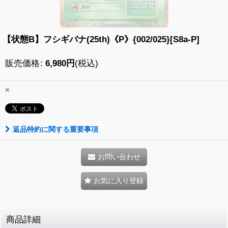
【状態B】フシギバナ(25th)《P》{002/025}[S8a-P]
販売価格
:
6,980
円
(税込)
×
返品特約に関する重要事項
お問い合わせ
お気に入り登録
商品詳細