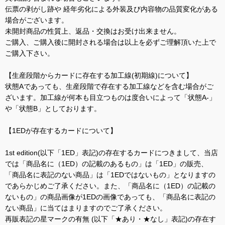
伝票の剥がし跡や 経年劣化による外装及び内容物の品質変化がある
場合がございます。
未開封商品の性質上、返品・交換はお受け出来ません。
ご購入、ご購入後に開封される場合は以上を必ずご理解頂いた上で
ご購入下さい。
【生産段階からカードに存在する加工線(初期線)について】
状態Aであっても、生産段階で存在する加工線などを含む場合がご
ざいます。加工線が何本も目立つものは度合いによって「状態A-」
や「状態B」としております。
【1EDが存在するカードについて】
1st edition(以下「1ED」表記)の存在するカードにつきまして、当店
では「商品名に（1ED）の記載のあるもの」は「1ED」の販売、
「商品名に表記のない商品」は「1EDではないもの」となりますの
であらかじめご了承ください。また、「商品名に（1ED）の記載の
ないもの」の商品画像が1EDの画像であっても、「商品名に表記の
ない商品」に当てはまりますのでご了承ください。
再販表記の星マークの有無 (以下「★あり・★なし」表記)の存在す