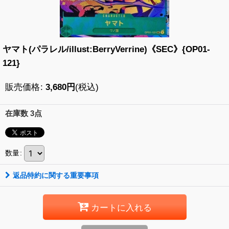
ヤマト(パラレル/illust:BerryVerrine)《SEC》{OP01-
121}
販売価格
:
3,680
円
(税込)
在庫数 3点
数量
:
返品特約に関する重要事項
カートに入れる