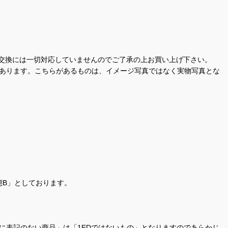
交換には一切対応していませんのでご了承の上お買い上げ下さい。
があります。こちらがあるものは、イメージ写真ではなく実物写真とな
態B」としております。
商品名に表記のない商品」は「1EDではないもの」となりますのであらかじ