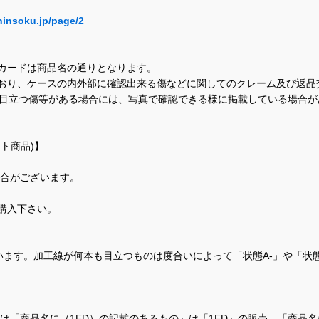
hinsoku.jp/page/2
カードは商品名の通りとなります。
おり、ケースの内外部に確認出来る傷などに関してのクレーム及び返品
に目立つ傷等がある場合には、写真で確認できる様に掲載している場合
ト商品)】
場合がございます。
購入下さい。
ます。加工線が何本も目立つものは度合いによって「状態A-」や「状
て、当店では「商品名に（1ED）の記載のあるもの」は「1ED」の販売、「