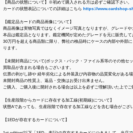
【商品の状態について】※初めて購入される方は必ずご確認下さい。
カードの状態表記についての詳細はこちら
https://www.cardshop-s
【鑑定品カードの商品画像について】
商品画像は実物写真ではなくイメージ写真となりますが、グレードや
本品は鑑定品となります。鑑定機関が定めたグレードを元に販売して
30万円を超える商品類に限り、弊社の検品時にケースの内部や外部
ります。
【未開封商品について(ボックス・パック・ファイル系等のその他セッ
買取品が含まれる場合もございます。
伝票の剥がし跡や 経年劣化による外装及び内容物の品質変化がある
未開封商品の性質上、返品・交換はお受け出来ません。
ご購入、ご購入後に開封される場合は以上を必ずご理解頂いた上でご
【生産段階からカードに存在する加工線(初期線)について】
状態Aであっても、生産段階で存在する加工線などを含む場合がござい
【1EDが存在するカードについて】
1st edition(以下「1ED」表記)の存在するカードにつきまし