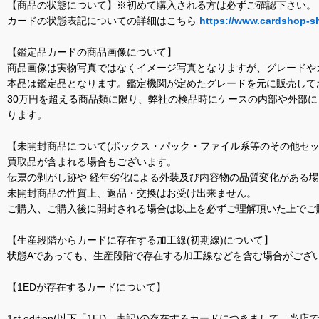
【商品の状態について】※初めて購入される方は必ずご確認下さい。
カードの状態表記についての詳細はこちら
https://www.cardshop-s
【鑑定品カードの商品画像について】
商品画像は実物写真ではなくイメージ写真となりますが、グレードや
本品は鑑定品となります。鑑定機関が定めたグレードを元に販売して
30万円を超える商品類に限り、弊社の検品時にケースの内部や外部
ります。
【未開封商品について(ボックス・パック・ファイル系等のその他セッ
買取品が含まれる場合もございます。
伝票の剥がし跡や 経年劣化による外装及び内容物の品質変化がある
未開封商品の性質上、返品・交換はお受け出来ません。
ご購入、ご購入後に開封される場合は以上を必ずご理解頂いた上でご
【生産段階からカードに存在する加工線(初期線)について】
状態Aであっても、生産段階で存在する加工線などを含む場合がござい
【1EDが存在するカードについて】
1st edition(以下「1ED」表記)の存在するカードにつきまし