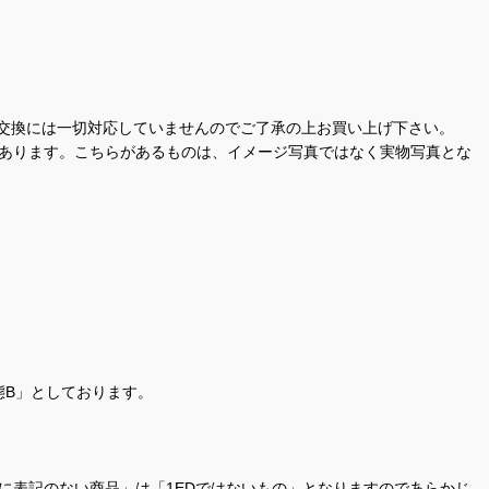
交換には一切対応していませんのでご了承の上お買い上げ下さい。
があります。こちらがあるものは、イメージ写真ではなく実物写真とな
態B」としております。
商品名に表記のない商品」は「1EDではないもの」となりますのであらかじ