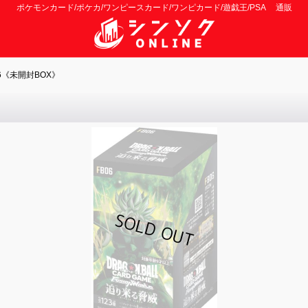
ポケモンカード/ポケカ/ワンピースカード/ワンピカード/遊戯王/PSA 通販
6《未開封BOX》