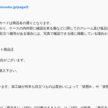
hinsoku.jp/page/2
カードは商品名の通りとなります。
おり、ケースの内外部に確認出来る傷などに関してのクレーム及び返品
に目立つ傷等がある場合には、写真で確認できる様に掲載している場合
ト商品)】
場合がございます。
購入下さい。
ます。加工線が何本も目立つものは度合いによって「状態A-」や「状
て、当店では「商品名に（1ED）の記載のあるもの」は「1ED」の販売、「