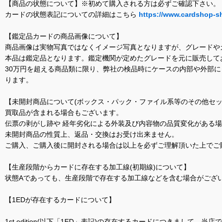
【商品の状態について】※初めて購入される方は必ずご確認下さい。
カードの状態表記についての詳細はこちら
https://www.cardshop-s
【鑑定品カードの商品画像について】
商品画像は実物写真ではなくイメージ写真となりますが、グレードや
本品は鑑定品となります。鑑定機関が定めたグレードを元に販売して
30万円を超える商品類に限り、弊社の検品時にケースの内部や外部
ります。
【未開封商品について(ボックス・パック・ファイル系等のその他セッ
買取品が含まれる場合もございます。
伝票の剥がし跡や 経年劣化による外装及び内容物の品質変化がある
未開封商品の性質上、返品・交換はお受け出来ません。
ご購入、ご購入後に開封される場合は以上を必ずご理解頂いた上でご
【生産段階からカードに存在する加工線(初期線)について】
状態Aであっても、生産段階で存在する加工線などを含む場合がござい
【1EDが存在するカードについて】
1st edition(以下「1ED」表記)の存在するカードにつきまし