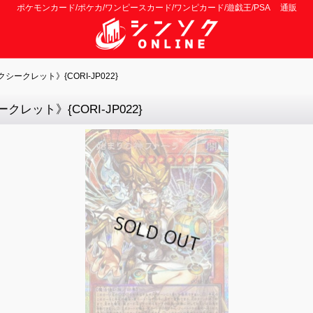
ポケモンカード/ポケカ/ワンピースカード/ワンピカード/遊戯王/PSA 通販
クレット》{CORI-JP022}
ット》{CORI-JP022}