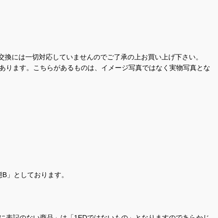
交換には一切対応していませんのでご了承の上お買い上げ下さい。
があります。こちらがあるものは、イメージ写真ではなく実物写真とな
態B」としております。
商品名に表記のない商品」は「1EDではないもの」となりますのであらかじ