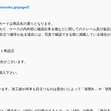
hinsoku.jp/page/2
カードは商品名の通りとなります。
おり、ケースの内外部に確認出来る傷などに関してのクレーム及び返品
に目立つ傷等がある場合には、写真で確認できる様に掲載している場合
ト商品)】
場合がございます。
購入下さい。
ます。加工線が何本も目立つものは度合いによって「状態A-」や「状
て、当店では「商品名に（1ED）の記載のあるもの」は「1ED」の販売、「