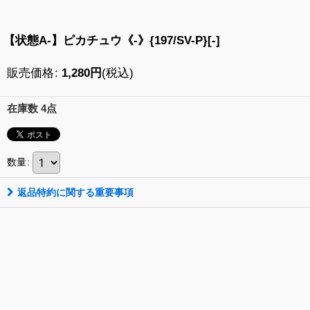
【状態A-】ピカチュウ《-》{197/SV-P}[-]
販売価格
:
1,280
円
(税込)
在庫数 4点
数量
:
返品特約に関する重要事項