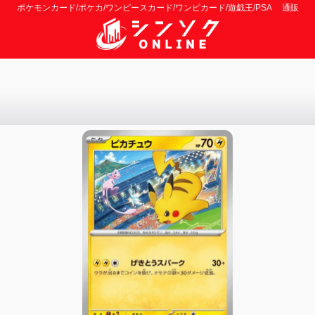
ポケモンカード/ポケカ/ワンピースカード/ワンピカード/遊戯王/PSA 通販