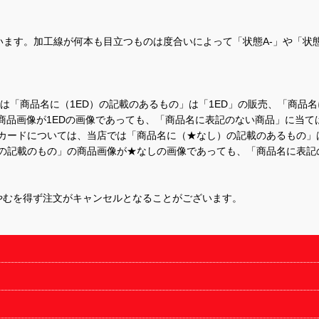
ます。加工線が何本も目立つものは度合いによって「状態A-」や「状
て、当店では「商品名に（1ED）の記載のあるもの」は「1ED」の販売、「
商品画像が1EDの画像であっても、「商品名に表記のない商品」に当て
するカードについては、当店では「商品名に（★なし）の記載のあるもの
の記載のもの」の商品画像が★なしの画像であっても、「商品名に表記
やむを得ず注文がキャンセルとなることがございます。