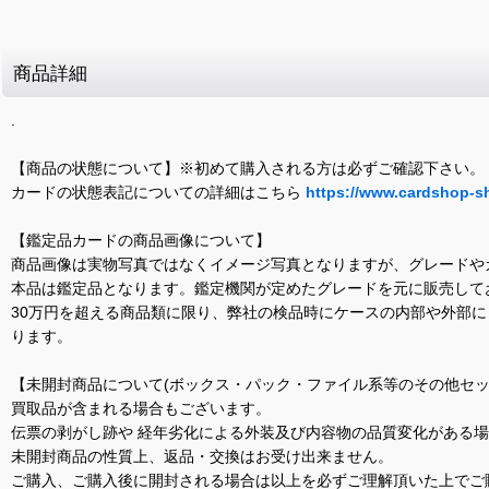
商品詳細
.
【商品の状態について】※初めて購入される方は必ずご確認下さい。
カードの状態表記についての詳細はこちら
https://www.cardshop-s
【鑑定品カードの商品画像について】
商品画像は実物写真ではなくイメージ写真となりますが、グレードや
本品は鑑定品となります。鑑定機関が定めたグレードを元に販売して
30万円を超える商品類に限り、弊社の検品時にケースの内部や外部
ります。
【未開封商品について(ボックス・パック・ファイル系等のその他セッ
買取品が含まれる場合もございます。
伝票の剥がし跡や 経年劣化による外装及び内容物の品質変化がある
未開封商品の性質上、返品・交換はお受け出来ません。
ご購入、ご購入後に開封される場合は以上を必ずご理解頂いた上でご