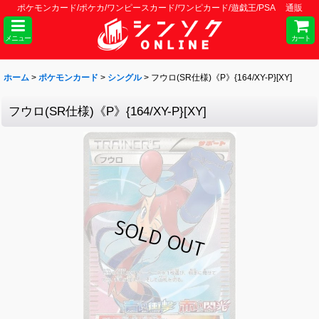
ポケモンカード/ポケカ/ワンピースカード/ワンピカード/遊戯王/PSA 通販
メニュー
カート
ホーム
>
ポケモンカード
>
シングル
>
フウロ(SR仕様)《P》{164/XY-P}[XY]
フウロ(SR仕様)《P》{164/XY-P}[XY]