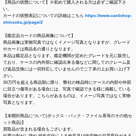
【商品の状態について】※初めて購入される方は必ずご確認下さ
い。
カードの状態表記についての詳細はこちら
https://www.cardshop-
shinsoku.jp/page/2
【鑑定品カードの商品画像について】
商品画像は実物写真ではなくイメージ写真となりますが、グレード
やカードは商品名の通りとなります。
本品は鑑定品となります。鑑定機関が定めたグレードを元に販売し
ており、ケースの内外部に確認出来る傷などに関してのクレーム及
び返品交換には一切対応していませんのでご了承の上お買い上げ下
さい。
30万円を超える商品類に限り、弊社の検品時にケースの内部や外部
に目立つ傷等がある場合には、写真で確認できる様に掲載している
場合があります。こちらがあるものは、イメージ写真ではなく実物
写真となります。
【未開封商品について(ボックス・パック・ファイル系等のその他セ
ット商品)】
買取品が含まれる場合もございます。
伝票の剥がし跡や 経年劣化による外装及び内容物の品質変化がある