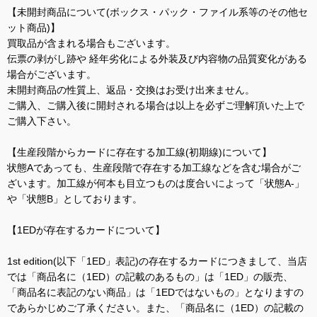
【未開封商品について(ボックス・パック・ファイル系等のその他セ
ット商品)】
買取品が含まれる場合もございます。
伝票の剥がし跡や 経年劣化による外装及び内容物の品質変化がある
場合がございます。
未開封商品の性質上、返品・交換はお受け出来ません。
ご購入、ご購入後に開封される場合は以上を必ずご理解頂いた上で
ご購入下さい。
【生産段階からカードに存在する加工線(初期線)について】
状態Aであっても、生産段階で存在する加工線などを含む場合がご
ざいます。加工線が何本も目立つものは度合いによって「状態A-」
や「状態B」としております。
【1EDが存在するカードについて】
1st edition(以下「1ED」表記)の存在するカードにつきまして、当店
では「商品名に（1ED）の記載のあるもの」は「1ED」の販売、
「商品名に表記のない商品」は「1EDではないもの」となりますの
であらかじめご了承ください。また、「商品名に（1ED）の記載の