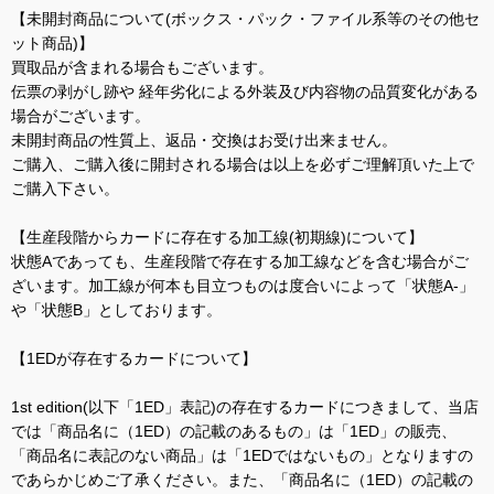
【未開封商品について(ボックス・パック・ファイル系等のその他セ
ット商品)】
買取品が含まれる場合もございます。
伝票の剥がし跡や 経年劣化による外装及び内容物の品質変化がある
場合がございます。
未開封商品の性質上、返品・交換はお受け出来ません。
ご購入、ご購入後に開封される場合は以上を必ずご理解頂いた上で
ご購入下さい。
【生産段階からカードに存在する加工線(初期線)について】
状態Aであっても、生産段階で存在する加工線などを含む場合がご
ざいます。加工線が何本も目立つものは度合いによって「状態A-」
や「状態B」としております。
【1EDが存在するカードについて】
1st edition(以下「1ED」表記)の存在するカードにつきまして、当店
では「商品名に（1ED）の記載のあるもの」は「1ED」の販売、
「商品名に表記のない商品」は「1EDではないもの」となりますの
であらかじめご了承ください。また、「商品名に（1ED）の記載の