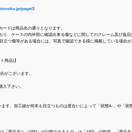
hinsoku.jp/page/2
カードは商品名の通りとなります。
おり、ケースの内外部に確認出来る傷などに関してのクレーム及び返品
に目立つ傷等がある場合には、写真で確認できる様に掲載している場合
ト商品)】
場合がございます。
購入下さい。
ます。加工線が何本も目立つものは度合いによって「状態A-」や「状
て、当店では「商品名に（1ED）の記載のあるもの」は「1ED」の販売、「