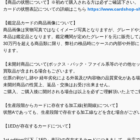
【商品の状態について】※初めて購入される方は必ずご確認下さい。
カードの状態表記についての詳細はこちら
https://www.cardshop-s
【鑑定品カードの商品画像について】
商品画像は実物写真ではなくイメージ写真となりますが、グレードや
本品は鑑定品となります。鑑定機関が定めたグレードを元に販売して
30万円を超える商品類に限り、弊社の検品時にケースの内部や外部
ります。
【未開封商品について(ボックス・パック・ファイル系等のその他セッ
買取品が含まれる場合もございます。
伝票の剥がし跡や 経年劣化による外装及び内容物の品質変化がある
未開封商品の性質上、返品・交換はお受け出来ません。
ご購入、ご購入後に開封される場合は以上を必ずご理解頂いた上でご
【生産段階からカードに存在する加工線(初期線)について】
状態Aであっても、生産段階で存在する加工線などを含む場合がござい
【1EDが存在するカードについて】
1st edition(以下「1ED」表記)の存在するカードにつきまし