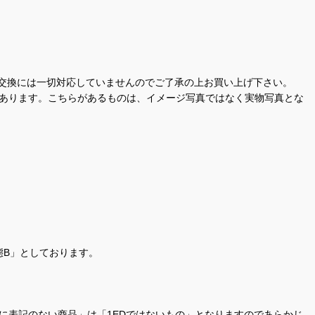
交換には一切対応していませんのでご了承の上お買い上げ下さい。
があります。こちらがあるものは、イメージ写真ではなく実物写真とな
態B」としております。
商品名に表記のない商品」は「1EDではないもの」となりますのであらかじ