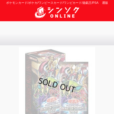
ポケモンカード/ポケカ/ワンピースカード/ワンピカード/遊戯王/PSA 通販