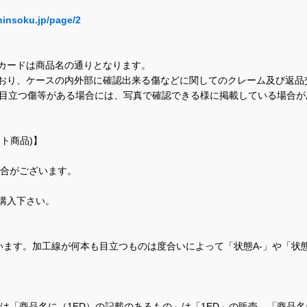
hinsoku.jp/page/2
カードは商品名の通りとなります。
おり、ケースの内外部に確認出来る傷などに関してのクレーム及び返品
に目立つ傷等がある場合には、写真で確認できる様に掲載している場合
ト商品)】
場合がございます。
購入下さい。
ます。加工線が何本も目立つものは度合いによって「状態A-」や「状
て、当店では「商品名に（1ED）の記載のあるもの」は「1ED」の販売、「