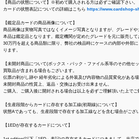
【商品の状態について】※初めて購入される方は必ずご確認下さい。
カードの状態表記についての詳細はこちら
https://www.cardshop-s
【鑑定品カードの商品画像について】
商品画像は実物写真ではなくイメージ写真となりますが、グレードや
本品は鑑定品となります。鑑定機関が定めたグレードを元に販売して
30万円を超える商品類に限り、弊社の検品時にケースの内部や外部
ります。
【未開封商品について(ボックス・パック・ファイル系等のその他セッ
買取品が含まれる場合もございます。
伝票の剥がし跡や 経年劣化による外装及び内容物の品質変化がある
未開封商品の性質上、返品・交換はお受け出来ません。
ご購入、ご購入後に開封される場合は以上を必ずご理解頂いた上でご
【生産段階からカードに存在する加工線(初期線)について】
状態Aであっても、生産段階で存在する加工線などを含む場合がござい
【1EDが存在するカードについて】
1st edition(以下「1ED」表記)の存在するカードにつきまし