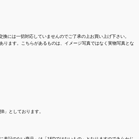
交換には一切対応していませんのでご了承の上お買い上げ下さい。
があります。こちらがあるものは、イメージ写真ではなく実物写真とな
態B」としております。
商品名に表記のない商品」は「1EDではないもの」となりますのであらかじ