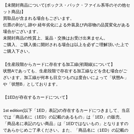
【未開封商品について(ボックス・パック・ファイル系等のその他セ
ット商品)】
買取品が含まれる場合もございます。
伝票の剥がし跡や 経年劣化による外装及び内容物の品質変化がある
場合がございます。
未開封商品の性質上、返品・交換はお受け出来ません。
ご購入、ご購入後に開封される場合は以上を必ずご理解頂いた上で
ご購入下さい。
【生産段階からカードに存在する加工線(初期線)について】
状態Aであっても、生産段階で存在する加工線などを含む場合がご
ざいます。加工線が何本も目立つものは度合いによって「状態A-」
や「状態B」としております。
【1EDが存在するカードについて】
1st edition(以下「1ED」表記)の存在するカードにつきまして、当店
では「商品名に（1ED）の記載のあるもの」は「1ED」の販売、
「商品名に表記のない商品」は「1EDではないもの」となりますの
であらかじめご了承ください。また、「商品名に（1ED）の記載の