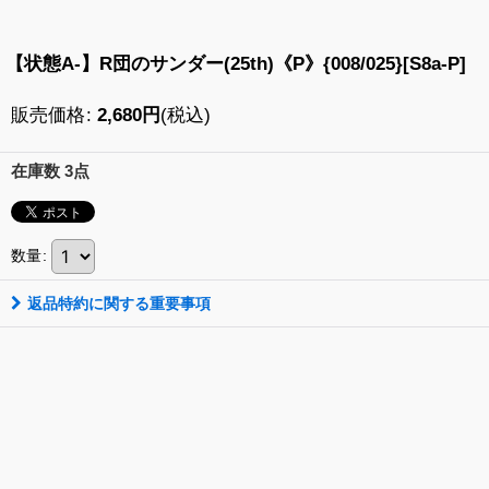
【状態A-】R団のサンダー(25th)《P》{008/025}[S8a-P]
販売価格
:
2,680
円
(税込)
在庫数 3点
数量
:
返品特約に関する重要事項