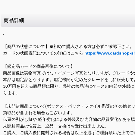
商品詳細
.
【商品の状態について】※初めて購入される方は必ずご確認下さい。
カードの状態表記についての詳細はこちら
https://www.cardshop-s
【鑑定品カードの商品画像について】
商品画像は実物写真ではなくイメージ写真となりますが、グレードや
本品は鑑定品となります。鑑定機関が定めたグレードを元に販売して
30万円を超える商品類に限り、弊社の検品時にケースの内部や外部
ります。
【未開封商品について(ボックス・パック・ファイル系等のその他セッ
買取品が含まれる場合もございます。
伝票の剥がし跡や 経年劣化による外装及び内容物の品質変化がある
未開封商品の性質上、返品・交換はお受け出来ません。
ご購入、ご購入後に開封される場合は以上を必ずご理解頂いた上でご