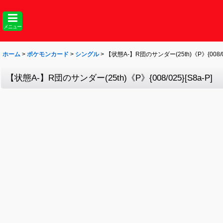
メニュー
ホーム
>
ポケモンカード
>
シングル
>
【状態A-】R団のサンダー(25th)《P》{008/025
【状態A-】R団のサンダー(25th)《P》{008/025}[S8a-P]