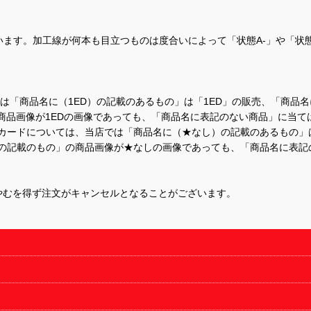
ます。加工線が何本も目立つものは度合いによって「状態A-」や「状
て、当店では「商品名に（1ED）の記載のあるもの」は「1ED」の販売、「
商品画像が1EDの画像であっても、「商品名に表記のない商品」に当て
するカードについては、当店では「商品名に（★なし）の記載のあるもの
の記載のもの」の商品画像が★なしの画像であっても、「商品名に表記
やむを得ず注文がキャンセルとなることがございます。